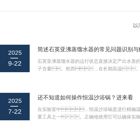
以
简述石英亚沸蒸馏水器的常见问题识别与
2025
石英亚沸蒸馏水器的运行状态直接决定产出水质
9-22
子含量。然而，在长期高温
况下，常因结垢、老化或操作不当导
加热异常或泄漏。掌握石英亚沸蒸馏水器
解决方法，是确保水质达标的主要保障
还不知道如何操作恒温沙浴锅？进来看
产水电阻率偏低（＜15MΩ·cm）排查原水质量
2025
水是否为合格去离子水（电阻率＞1MΩ·cm）
在实验室中，恒温沙浴锅是进行精确
7-22
用自来水或含杂质的水源。检查石英瓶
要工具之一。正确地使用它可以确保实
积物（硅垢或金属盐），表明长期运行未
性，同时也能延长设备的使用寿命
机冷却后，用1:1稀盐酸或专用清洗液浸泡清洗
绍如何正确操作恒温沙浴锅，并分享一些
士，帮助您更好地发挥其效能。