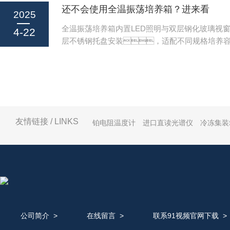
还不会使用全温振荡培养箱？进来看
备工作在开始使用之前，先要做的是检查设
2025
态。确保设备放置在一个平稳且通风
全温振荡培养箱内置LED照明与双层钢化玻璃视
4-22
方，远离易燃物品和其他热源。接着
层不锈钢托盘安装，适配不同规格培养
盖子，检查内部是否有异物或残留物质
面不锈钢内胆与强制对流风道设计，实现
入适量的干燥细沙（通常建议填充至容器的三分
≤0.3℃），配备过温保护、独立限温报
样可以避免加热过程中沙子溅出造成危...
能，符合GMP/ISO认证要求。以
培养箱的正确步骤，咱们来一起了解一下
1、准备工作：在开始操作前
工作台面干净整洁，准备好所需的培养基
友情链接 / LINKS
铂电阻温度计
进口直读光谱仪
冷冻集装
样本等实验材料。2、开机：将
源，并按照说明书上的指示打开电源开
设备正常启动。3、设置温度：
公司简介
>
在线留言
>
联系91视频官网下载