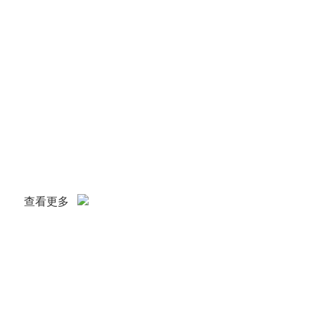
量雄厚,管理水平先进,在国内具有一定生产能力和规模的仪器制造商
产设备和检测手段,如不锈钢拉伸油压机,线切割机床,程控剪板折边机
机床等等.在我厂机械,电子,制冷等各类专业人员和职工的共同努力
断创新研发和制造各类实验室仪器.我厂目前主要生产和销售:恒温91视
系列,恒温培养箱系列,搅拌器系列,91视频免费播放(成人抖音91视频)
箱系列,低温水槽系列,蒸馏水器系列,恒温加热器系列,离心机系列,以及
下载污版以及实验分析仪器等,并广...
查看更多